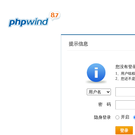
提示信息
您没有登
1、用户组
2、您还不
密 码
开启
隐身登录
登录