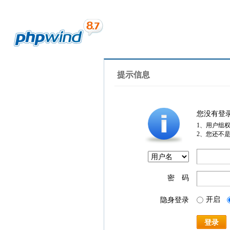
提示信息
您没有登
1、用户组
2、您还不
密 码
开启
隐身登录
登录