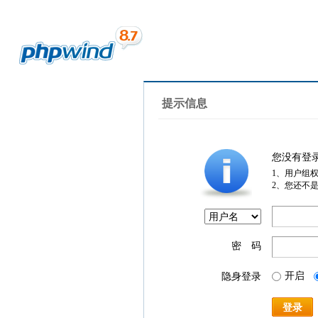
提示信息
您没有登
1、用户组
2、您还不
密 码
开启
隐身登录
登录