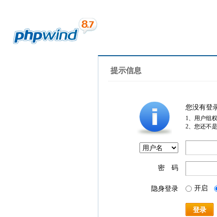
提示信息
您没有登
1、用户组
2、您还不
密 码
开启
隐身登录
登录