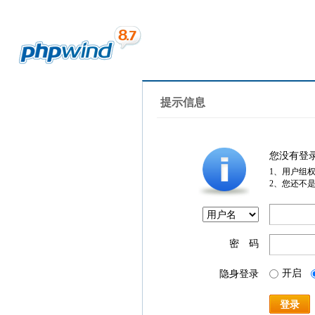
提示信息
您没有登
1、用户组
2、您还不
密 码
开启
隐身登录
登录