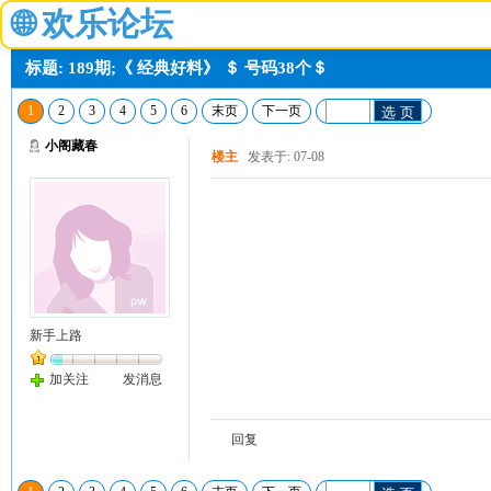
🌐
欢乐论坛
标题: 189期;《 经典好料》 ＄ 号码38个＄
1
2
3
4
5
6
末页
下一页
选 页
小阁藏春
楼主
发表于: 07-08
新手上路
加关注
发消息
回复