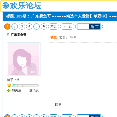
🌐
欢乐论坛
标题: 189期： 广东卖鱼哥 ●●●●●●精选个人发财〖单双中〗●●●
1
2
3
4
5
6
末页
下一页
选 页
广东卖鱼哥
楼主
发表于: 07-08
新手上路
加关注
发消息
回复