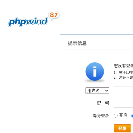
提示信息
您没有登
1、帖子ID
2、您还不
密 码
开启
隐身登录
登录