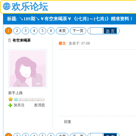
🌐
欢乐论坛
标题: ↘189期↘￥有空来喝茶￥《{七肖}～{七肖}》精准资料！
1
2
3
4
5
6
末页
下一页
选 页
有空来喝茶
楼主
发表于: 07-08
新手上路
加关注
发消息
回复