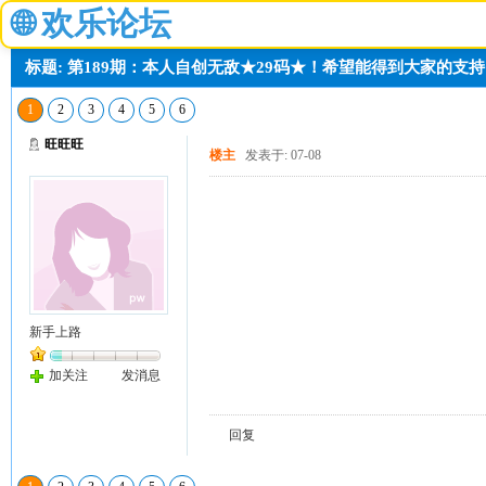
🌐
欢乐论坛
标题: 第189期：本人自创无敌★29码★！希望能得到大家的支
1
2
3
4
5
6
旺旺旺
楼主
发表于: 07-08
新手上路
加关注
发消息
回复