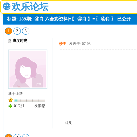
🌐
欢乐论坛
标题: 189期:| ④肖 六合彩资料|≡〖 ④肖 〗≡〖 ④肖 〗 已公开
1
2
3
虚度时光
楼主
发表于: 07-08
新手上路
加关注
发消息
回复