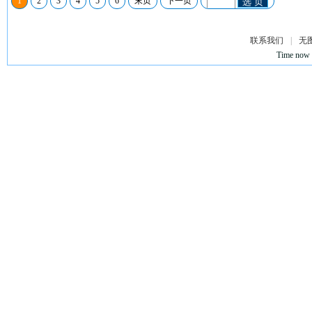
1
2
3
4
5
6
末页
下一页
选 页
联系我们
|
无
Time now 