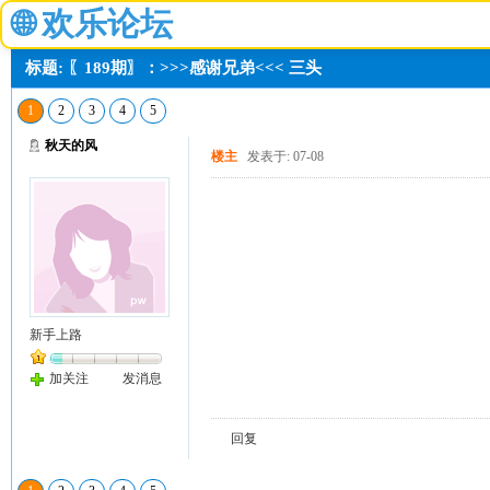
🌐
欢乐论坛
标题: 〖189期〗：>>>感谢兄弟<<< 三头
1
2
3
4
5
秋天的风
楼主
发表于: 07-08
新手上路
加关注
发消息
回复