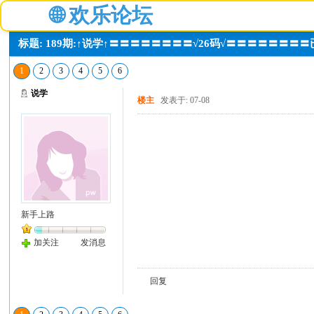
🌐
欢乐论坛
标题: 189期:↑说学↑〓〓〓〓〓〓〓〓√26码√〓〓〓〓〓〓〓
1
2
3
4
5
6
说学
楼主
发表于: 07-08
新手上路
加关注
发消息
回复