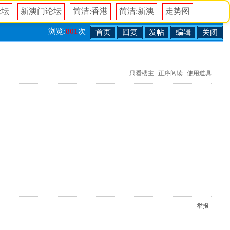
论坛
新澳门论坛
简洁:香港
简洁:新澳
走势图
浏览:
801
次
首页
回复
发帖
编辑
关闭
只看楼主
正序阅读
使用道具
举报