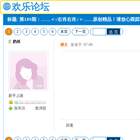
🌐
欢乐论坛
标题: 第189期：……＜√右肖右肖√＞……原创精品！请放心跟踪
1
2
3
4
5
6
末页
下一页
选 页
奶丝
楼主
发表于: 07-08
新手上路
加关注
发消息
回复