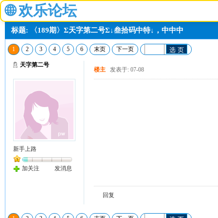
🌐
欢乐论坛
标题: 〈189期〉Σ天字第二号Σ↓叁拾码中特↓，中中中
1
2
3
4
5
6
末页
下一页
选 页
天字第二号
楼主
发表于: 07-08
新手上路
加关注
发消息
回复