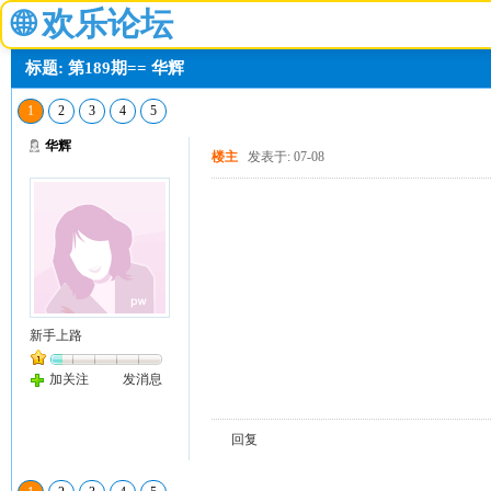
🌐
欢乐论坛
标题: 第189期== 华辉
1
2
3
4
5
华辉
楼主
发表于: 07-08
新手上路
加关注
发消息
回复