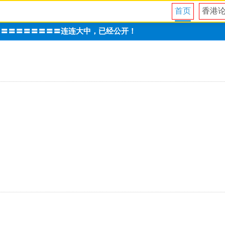
首页
香港
￥〓〓〓〓〓〓〓〓〓连连大中，已经公开！