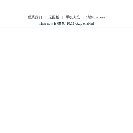
联系我们
|
无图版
|
手机浏览
|
清除Cookies
Time now is:08-07 10:11 Gzip enabled