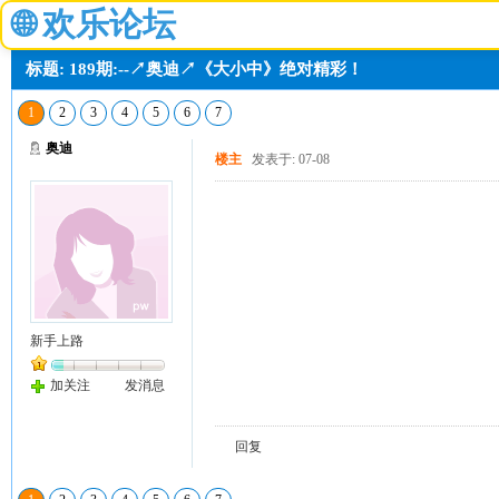
🌐
欢乐论坛
标题: 189期:--↗奥迪↗《大小中》绝对精彩！
1
2
3
4
5
6
7
奥迪
楼主
发表于: 07-08
新手上路
加关注
发消息
回复