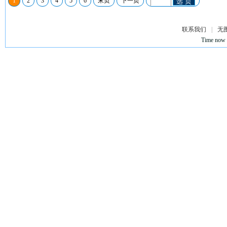
1
2
3
4
5
6
末页
下一页
选 页
联系我们
|
无
Time now 