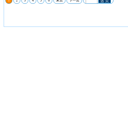
1
2
3
4
5
6
末页
下一页
选 页