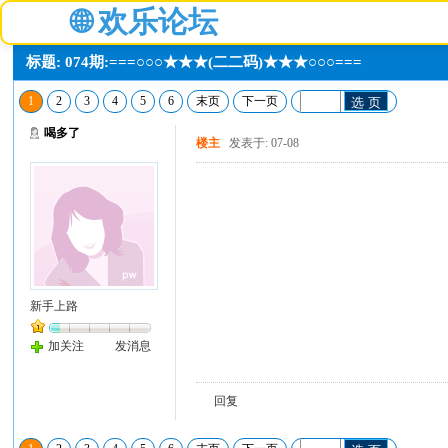
🌐
欢乐论坛
标题: 074期:===○○○★★★(二二码)★★★○○○===
1
2
3
4
5
6
末页
下一页
选 页
喝多了
楼主
发表于: 07-08
新手上路
加关注
发消息
回复