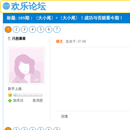
🌐
欢乐论坛
标题: 189期：〈大小尾〉+〈大小尾〉！成功与否就看今期！
1
2
3
4
5
6
7
只想暴富
楼主
发表于: 07-08
新手上路
加关注
发消息
回复