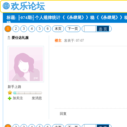
🌐
欢乐论坛
标题: ╟074期╢个人规律统计《《杀肆尾》》稳《《杀肆尾》
稳。
1
2
3
4
5
6
末页
下一页
选 页
爱仕达礼服
楼主
发表于: 07-07
新手上路
加关注
发消息
回复