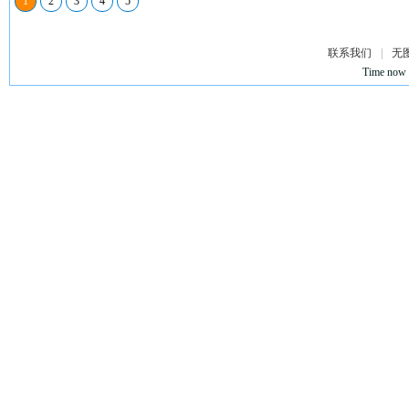
1
2
3
4
5
联系我们
|
无
Time now 