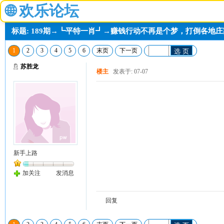
🌐
欢乐论坛
标题: 189期→┗平特一肖┛→赚钱行动不再是个梦，打倒各地
1
2
3
4
5
6
末页
下一页
选 页
苏胜龙
楼主
发表于: 07-07
新手上路
加关注
发消息
回复