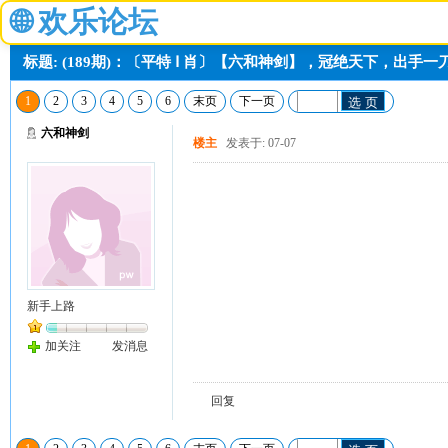
🌐
欢乐论坛
标题: (189期)：〔平特 Ⅰ 肖〕【六和神剑】，冠绝天下，出手
1
2
3
4
5
6
末页
下一页
选 页
六和神剑
楼主
发表于: 07-07
新手上路
加关注
发消息
回复