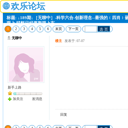
🌐
欢乐论坛
标题: ↓189期↓［无聊中］-科学六合-创新理念--最强的﹛四肖
跟上 猛料已经更新跟上车
1
2
3
4
5
6
末页
下一页
选 页
无聊中
楼主
发表于: 07-07
新手上路
加关注
发消息
回复