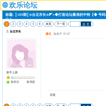
🌐
欢乐论坛
标题: ╟189期╢⊙台北市长⊙◤≡◆打造论坛最准的中特【◆ 号
山！
1
2
3
4
5
6
末页
下一页
选 页
台北市长
楼主
发表于: 07-07
新手上路
加关注
发消息
回复