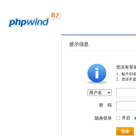
提示信息
您没有登
1、帖子ID
2、您还不
密 码
开启
隐身登录
登录