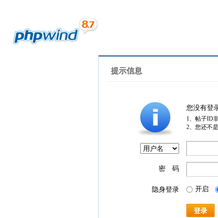
提示信息
您没有登
1、帖子ID
2、您还不
密 码
开启
隐身登录
登录