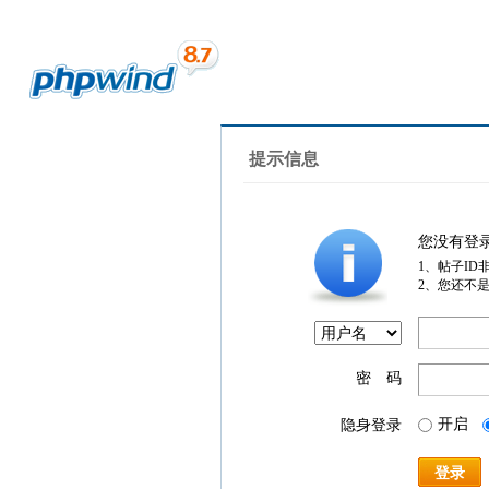
提示信息
您没有登
1、帖子ID
2、您还不
密 码
开启
隐身登录
登录