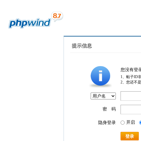
提示信息
您没有登
1、帖子ID
2、您还不
密 码
开启
隐身登录
登录