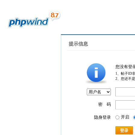
提示信息
您没有登
1、帖子ID
2、您还不
密 码
开启
隐身登录
登录