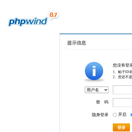
提示信息
您没有登
1、帖子ID
2、您还不
密 码
开启
隐身登录
登录