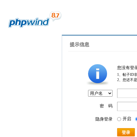
提示信息
您没有登
1、帖子ID
2、您还不
密 码
开启
隐身登录
登录