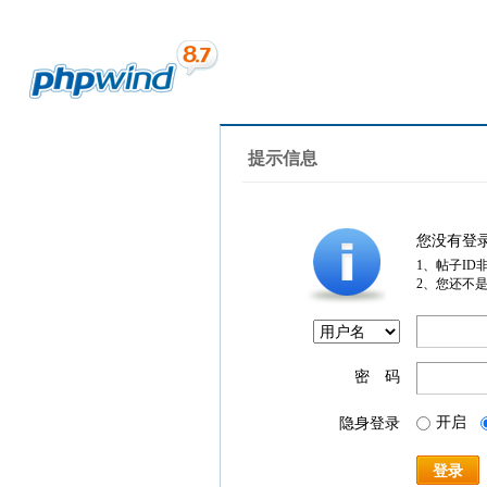
提示信息
您没有登
1、帖子ID
2、您还不
密 码
开启
隐身登录
登录