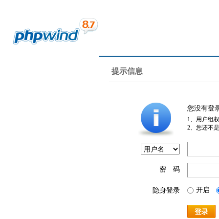
提示信息
您没有登
1、用户组
2、您还不
密 码
开启
隐身登录
登录