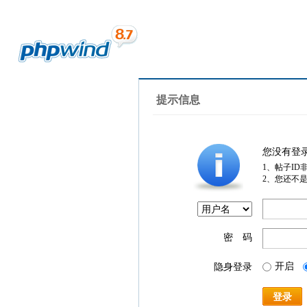
提示信息
您没有登
1、帖子ID
2、您还不
密 码
开启
隐身登录
登录